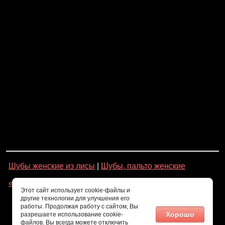
Шубы женские из лисы
|
Шубы, пальто женские
« Назад
Этот сайт использует cookie-файлы и
другие технологии для улучшения его
работы. Продолжая работу с сайтом, Вы
Хорошо
разрешаете использование cookie-
файлов. Вы всегда можете отключить