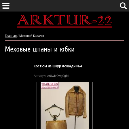
Главная
/ Меховой Каталог
Меховые штаны и юбки
Костюм из шкур лошади №4
Артикул:
zr0wfv0wg0gfd