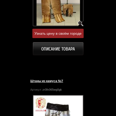
Узнать цену в своём городе
Штаны из камуса №7
Артикул:
zr0fv065wg0gk