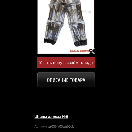
Узнать цену в своём городе
Штаны из меха №6
Артикул:
zr036fv03wg05gk