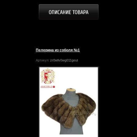
Пелерина из соболя №1
Артикул:
zr0wfv0wg011geut