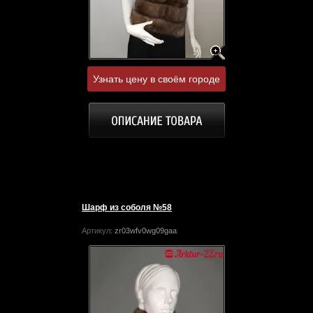
Узнать цену в своём городе
Шарф из соболя №58
Артикул:
zr03wfv0wg09gaa