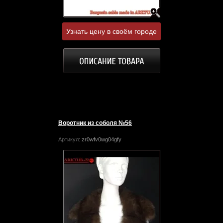
Узнать цену в своём городе
Воротник из соболя №56
Артикул:
zr0wfv0wg04gfy