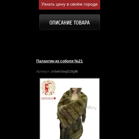
Узнать цену в своём городе
Палантин из соболя №21
Артикул:
zr0wfv0wg018gflk