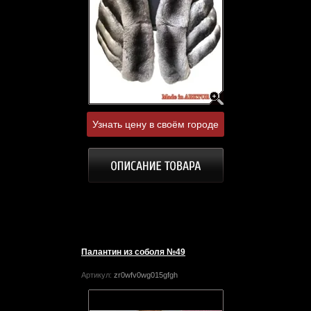
Узнать цену в своём городе
Палантин из соболя №49
Артикул:
zr0wfv0wg015gfgh