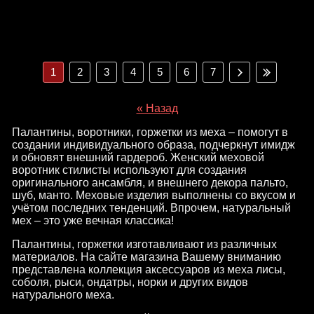
1
2
3
4
5
6
7
« Назад
Палантины, воротники, горжетки из меха – помогут в
создании индивидуального образа, подчеркнут имидж
и обновят внешний гардероб. Женский меховой
воротник стилисты используют для создания
оригинального ансамбля, и внешнего декора пальто,
шуб, манто. Меховые изделия выполнены со вкусом и
учётом последних тенденций. Впрочем, натуральный
мех – это уже вечная классика!
Палантины, горжетки изготавливают из различных
материалов. На сайте магазина Вашему вниманию
представлена коллекция аксессуаров из меха лисы,
соболя, рыси, ондатры, норки и других видов
натурального меха.