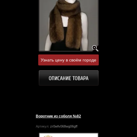
Узнать цену в своём городе
Воротник из соболя №82
Артикул:
zr0wfv068wg06gff