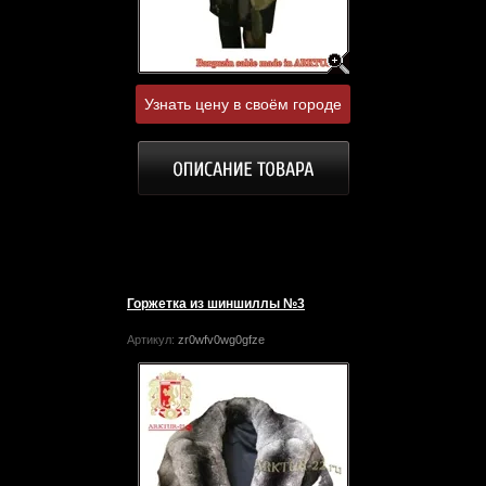
Узнать цену в своём городе
Горжетка из шиншиллы №3
Артикул:
zr0wfv0wg0gfze