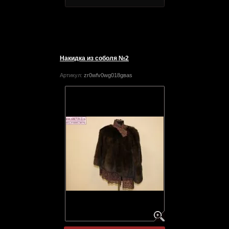
Накидка из соболя №2
Артикул:
zr0wfv0wg018gвas