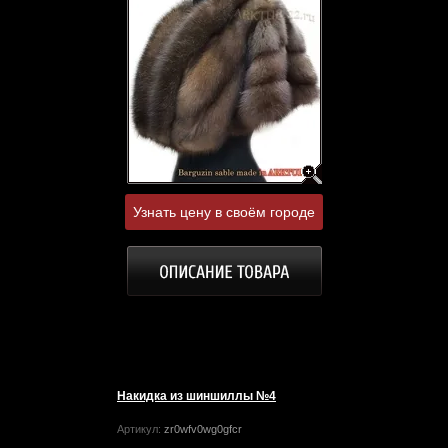
Узнать цену в своём городе
Накидка из шиншиллы №4
Артикул:
zr0wfv0wg0gfcr