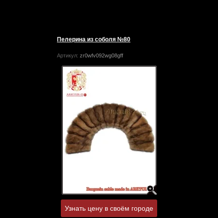
Пелерина из соболя №80
Артикул:
zr0wfv092wg08gff
Узнать цену в своём городе