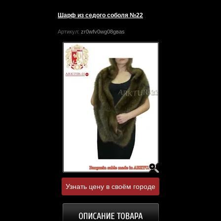
Шарф из седого соболя №22
Артикул:
zr0wfv0wg08gвas
Узнать цену в своём городе