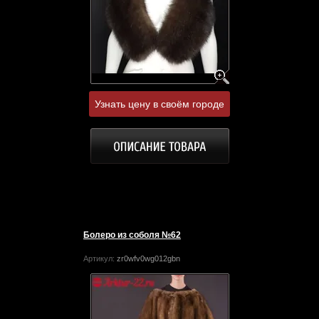
Узнать цену в своём городе
Болеро из соболя №62
Артикул:
zr0wfv0wg012gbn