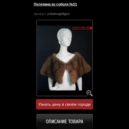
Пелерина из соболя №51
Артикул:
zr0wfvwg08gert
Узнать цену в своём городе