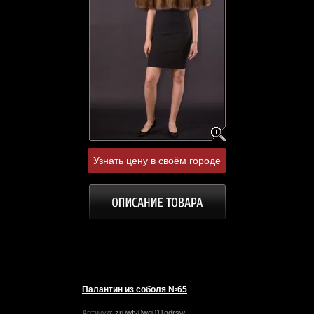
Узнать цену в своём городе
Палантин из соболя №65
Артикул:
zr0wfv0wg011gdrsw