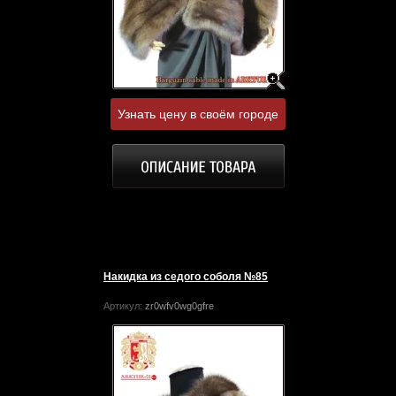
Узнать цену в своём городе
Накидка из седого соболя №85
Артикул:
zr0wfv0wg0gfre