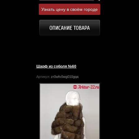
Узнать цену в своём городе
Шарф из соболя №60
Артикул:
zr0wfv0wg010gqa