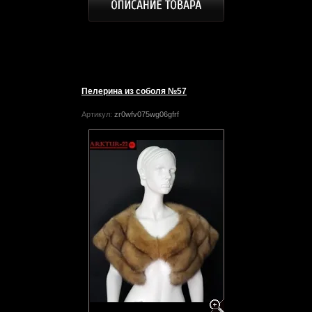
Пелерина из соболя №57
Артикул:
zr0wfv075wg06gfrf