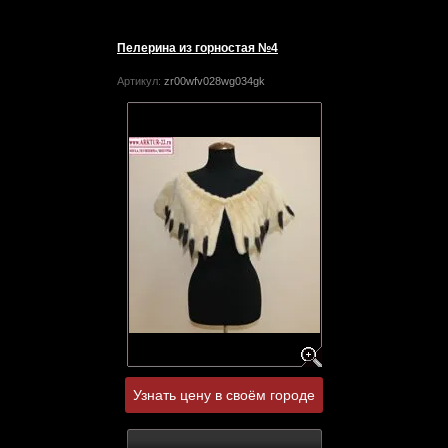
Пелерина из горностая №4
Артикул:
zr00wfv028wg034gk
Узнать цену в своём городе