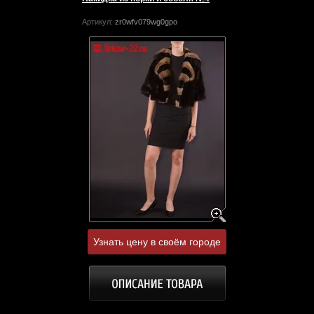
Артикул:
zr0wfv079wg0gpo
Узнать цену в своём городе