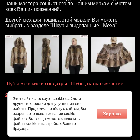
наши мастера сошьют его по Вашим меркам с учётом
всех Ваших пожеланий.
Другой мех для пошива этой модели Вы можете
выбрать в разделе "Шкуры выделанные - Меха"
Шубы женские из ондатры
|
Шубы, пальто женские
« Назад
Этот сайт использует cookie-файлы и
другие технологии для улучшения его
работы. Продолжая работу с сайтом, Вы
Хорошо
разрешаете использование cookie-
файлов. Вы всегда можете отключить
файлы cookie в настройках Вашего
браузера.
© ARKTUR-22