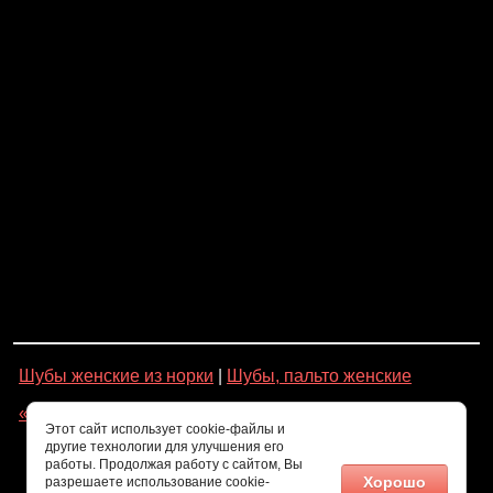
Шубы женские из норки
|
Шубы, пальто женские
« Назад
Этот сайт использует cookie-файлы и
другие технологии для улучшения его
работы. Продолжая работу с сайтом, Вы
Хорошо
разрешаете использование cookie-