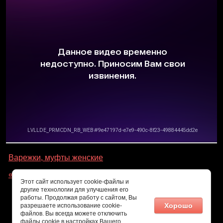
Варежки, муфты женские
« Назад
Этот сайт использует cookie-файлы и
другие технологии для улучшения его
работы. Продолжая работу с сайтом, Вы
Хорошо
разрешаете использование cookie-
файлов. Вы всегда можете отключить
файлы cookie в настройках Вашего