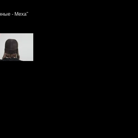
нные - Меха"
!