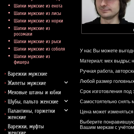
Шапки мужские из енота
Шапки мужские из лисы
Шапки мужские из норки
Шапки мужские из
росомахи
Шапки мужские из рыси
Шапки мужские из соболя
У нас Вы можете выгод
Шапки мужские из
Материал: мех выдры; 
фишера
Ручная работа, авторск
Варежки мужские
Любой размер головных у
Жилеты мужские
Срок изготовления под з
Меховые штаны и юбки
Шубы, пальто женские
Самостоятельно снять 
Палантины, горжетки
Цена может изменяться 
женские
Выберите понравившуюся
Варежки, муфты
Вашим меркам с учётом
женские