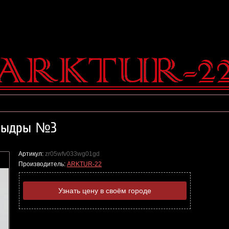
 выдры №3
Артикул:
zr05wfv033wg01gd
Производитель:
ARKTUR-22
Узнать цену в своём городе