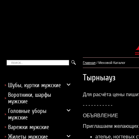
Главная
/ Меховой Каталог
Тырныауз
Шубы, куртки мужские
Воротники, шарфы
Для расчёта цены пишит
мужские
- - - - - - - - - - -
Головные уборы
ОБЪЯВЛЕНИЕ
мужские
Приглашаем желающих з
Варежки мужские
Жилеты мужские
ателье, ногтевых 