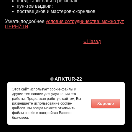
представителей в регионах;
пунктов выдачи;
поставщиков и мастеров-скорняков.
Узнать подробнее
условия сотрудничества: можно тут
ПЕРЕЙТИ
« Назад
© ARKTUR-22
Этот сайт использует cookie-файлы и
другие технологии для улучшения его
работы. Продолжая работу с сайтом, Вы
Хорошо
разрешаете использование cookie-
файлов. Вы всегда можете отключить
файлы cookie в настройках Вашего
браузера.