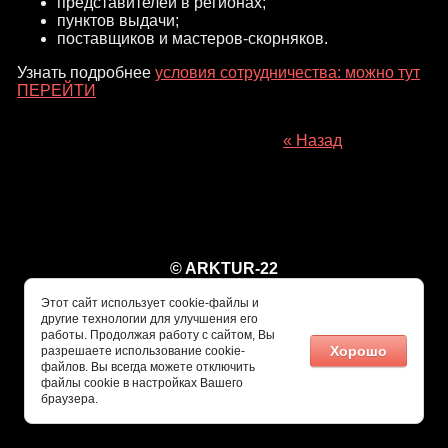
представителей в регионах;
пунктов выдачи;
поставщиков и мастеров-скорняков.
Узнать подробнее
условия сотрудничества: можно тут
ПЕРЕЙТИ
« Назад
© ARKTUR-22
Этот сайт использует cookie-файлы и
другие технологии для улучшения его
работы. Продолжая работу с сайтом, Вы
Хорошо
разрешаете использование cookie-
файлов. Вы всегда можете отключить
файлы cookie в настройках Вашего
браузера.