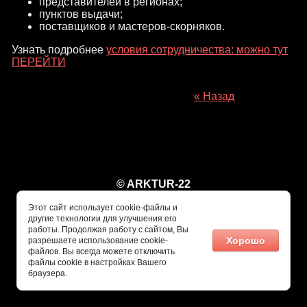
представителей в регионах;
пунктов выдачи;
поставщиков и мастеров-скорняков.
Узнать подробнее
условия сотрудничества: можно тут
ПЕРЕЙТИ
« Назад
© ARKTUR-22
Этот сайт использует cookie-файлы и
другие технологии для улучшения его
работы. Продолжая работу с сайтом, Вы
Хорошо
разрешаете использование cookie-
файлов. Вы всегда можете отключить
файлы cookie в настройках Вашего
браузера.