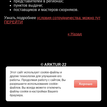
представителей в регионах;
пунктов выдачи;
поставщиков и мастеров-скорняков.
Узнать подробнее
условия сотрудничества: можно тут
ПЕРЕЙТИ
« Назад
© ARKTUR-22
Этот сайт использует cookie-файлы и
другие технологии для улучшения его
работы. Продолжая работу с сайтом, Вы
Хорошо
разрешаете использование cookie-
файлов. Вы всегда можете отключить
файлы cookie в настройках Вашего
браузера.