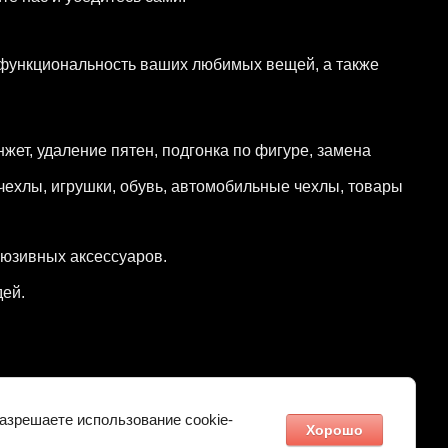
 функциональность ваших любимых вещей, а также
жет, удаление пятен, подгонка по фигуре, замена
 чехлы, игрушки, обувь, автомобильные чехлы, товары
люзивных аксессуаров.
дей.
елий!
разрешаете использование cookie-
Хорошо