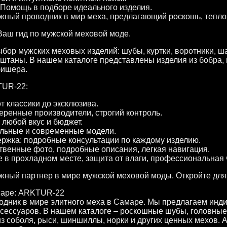
 Помощь в подборе идеального изделия.
ный проводник в мир меха, предлагающий роскошь, тепло 
аш гид по мужской меховой моде.
ор мужских меховых изделий: шубы, куртки, воротники, ш
таны. В нашем каталоге представлены изделия из бобра, в
фишера.
TUR-22:
т классики до эксклюзива.
еренные производители, строгий контроль.
 любой вкус и бюджет.
ильные и современные модели.
жка: подробные консультации по каждому изделию.
твенные фото, подробные описания, легкая навигация.
е в прохладном месте, защита от влаги, профессиональная ч
ный партнер в мире мужской меховой моды. Откройте для с
маре: ARKTUR-22
дник в мире элитного меха в Самаре. Мы предлагаем инд
сессуаров. В нашем каталоге – роскошные шубы, головные
з соболя, рыси, шиншиллы, норки и других ценных мехов. A