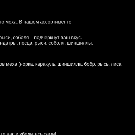
го меха. В нашем ассортименте:
рыси, соболя – подчеркнут ваш вкус.
ондатры, песца, рыси, соболя, шиншиллы.
в меха (норка, каракуль, шиншилла, бобр, рысь, лиса,
е нас и убедитесь сами!