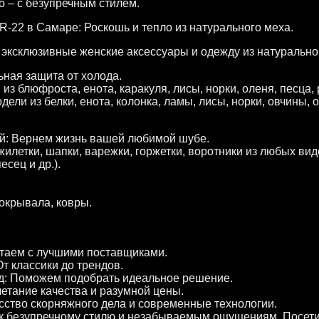
о – с безупречным стилем.
-22 в Самаре: Роскошь и тепло из натурального меха.
эксклюзивные женские аксессуары и одежду из натурально
ная защита от холода.
з блюфроста, енота, каракуля, лисы, норки, оленя, песца, 
ели из белки, енота, колонка, ламы, лисы, норки, овчины, 
й: Вернем жизнь вашей любимой шубе.
илетки, шапки, варежки, горжетки, воротники из любых видо
есец и др.).
окрывала, ковры.
отаем с лучшими поставщиками.
т классики до трендов.
: Поможем подобрать идеальное решение.
етание качества и разумной цены.
сство скорняжного дела и современные технологии.
к безупречному стилю и незабываемым ощущениям. Посетит