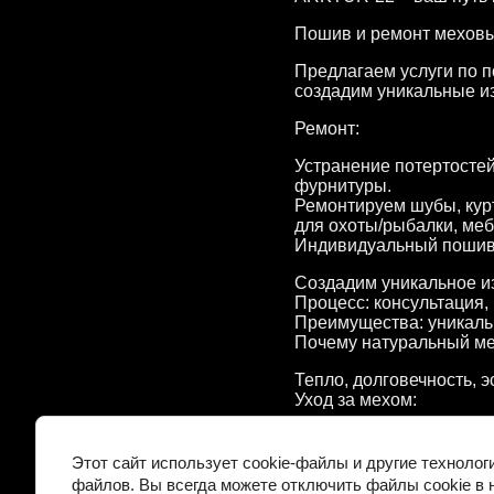
Пошив и ремонт меховы
Предлагаем услуги по 
создадим уникальные и
Ремонт:
Устранение потертостей
фурнитуры.
Ремонтируем шубы, курт
для охоты/рыбалки, меб
Индивидуальный пошив
Создадим уникальное из
Процесс: консультация, 
Преимущества: уникальн
Почему натуральный м
Тепло, долговечность, э
Уход за мехом:
Правильное хранение, з
Обращайтесь к нам, что
Этот сайт использует cookie-файлы и другие технолог
файлов. Вы всегда можете отключить файлы cookie в 