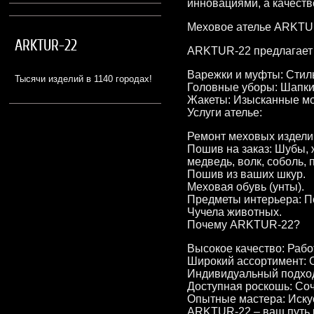
инновациями, а качеств
Меховое ателье ARKTUR
ARKTUR-22
ARKTUR-22 предлагает 
Варежки и муфты: Стиль
Тысячи изделий в 1140 городах!
Головные уборы: Шапки и
Жакеты: Изысканные мод
Услуги ателье:
Ремонт меховых издели
Пошив на заказ: Шубы, ж
медведь, волк, соболь, п
Пошив из ваших шкур.
Меховая обувь (унты).
Предметы интерьера: П
Чучела животных.
Почему ARKTUR-22?
Высокое качество: Раб
Широкий ассортимент: О
Индивидуальный подход
Доступная роскошь: Соч
Опытные мастера: Иску
ARKTUR-22 – ваш путь 