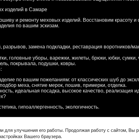
х изделий в Самаре
пошиву и ремонту меховых изделий. Восстановим красоту и
зделия по вашим эскизам.
, разрывов, замена подкладки, реставрация воротников/ман
ки, головные уборы, варежки, жилеты, брюки, юбки, сумки,
ель, покрывала, подушки, ковры.
:
делие по вашим пожеланиям: от классических шуб до экск
подбор меха, снятие мерок, пошив, примерки, отделка.
ость, идеальная посадка, высокое качество, реализация и
ех?
стетика, гипоаллергенность, экологичность.
ащита от влаги/солнца, бережная чистка, аккуратная носка.
бы сохранить тепло, красоту и ценность ваших меховых изд
ии для улучшения его работы. Продолжая работу с сайтом, Вы 
настройках Вашего браузера.