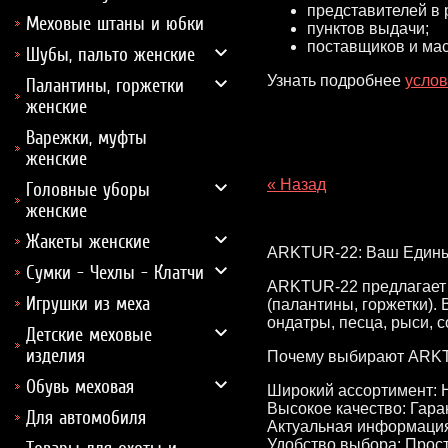
представителей в 
Меховые штаны и юбки
пунктов выдачи;
поставщиков и мас
Шубы, пальто женские
Узнать подробнее
услов
Палантины, горжетки
женские
Варежки, муфты
женские
« Назад
Головные уборы
женские
Жакеты женские
ARKTUR-22: Ваш Едины
Сумки - Чехлы - Клатчи
ARKTUR-22 предлагает 
Игрушки из меха
(палантины, горжетки). 
ондатры, песца, рыси, 
Детские меховые
изделия
Почему выбирают ARK
Обувь меховая
Широкий ассортимент: 
Высокое качество: Гара
Для автомобиля
Актуальная информация:
Удобство выбора: Прост