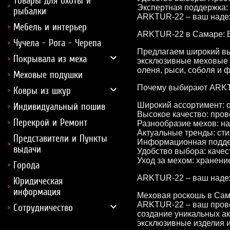
Товары для охоты и
Экспертная поддержка:
рыбалки
ARKTUR-22 – ваш надеж
Мебель и интерьер
ARKTUR-22 в Самаре: В
Чучела - Рога - Черепа
Предлагаем широкий выб
Покрывала из меха
эксклюзивные меховые ш
оленя, рыси, соболя и 
Меховые подушки
Почему выбирают ARK
Ковры из шкур
Широкий ассортимент: о
Индивидуальный пошив
Высокое качество: пров
Перекрой и Ремонт
Разнообразие мехов: на
Актуальные тренды: ст
Представители и Пункты
Информационная поддер
выдачи
Удобство выбора: качес
Уход за мехом: хранени
Города
ARKTUR-22 – ваш надеж
Юридическая
информация
Меховая роскошь в Са
ARKTUR-22 – ваш прово
Сотрудничество
создание уникальных ак
эксклюзивные изделия и