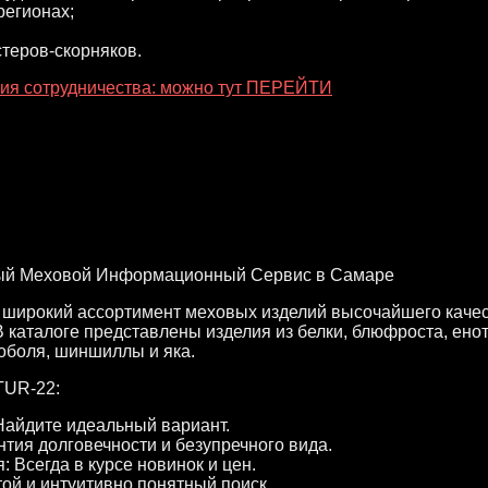
регионах;
теров-скорняков.
ия сотрудничества: можно тут ПЕРЕЙТИ
й Меховой Информационный Сервис в Самаре
широкий ассортимент меховых изделий высочайшего качест
В каталоге представлены изделия из белки, блюфроста, енота
соболя, шиншиллы и яка.
TUR-22:
Найдите идеальный вариант.
нтия долговечности и безупречного вида.
 Всегда в курсе новинок и цен.
ой и интуитивно понятный поиск.