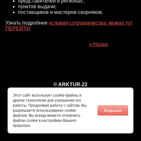
представителей в регионах;
пунктов выдачи;
поставщиков и мастеров-скорняков.
Узнать подробнее
условия сотрудничества: можно тут
ПЕРЕЙТИ
« Назад
© ARKTUR-22
Этот сайт использует cookie-файлы и
другие технологии для улучшения его
работы. Продолжая работу с сайтом, Вы
Хорошо
разрешаете использование cookie-
файлов. Вы всегда можете отключить
файлы cookie в настройках Вашего
браузера.