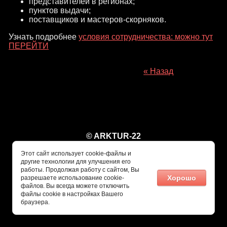
представителей в регионах;
пунктов выдачи;
поставщиков и мастеров-скорняков.
Узнать подробнее
условия сотрудничества: можно тут
ПЕРЕЙТИ
« Назад
© ARKTUR-22
Этот сайт использует cookie-файлы и
другие технологии для улучшения его
работы. Продолжая работу с сайтом, Вы
Хорошо
разрешаете использование cookie-
файлов. Вы всегда можете отключить
файлы cookie в настройках Вашего
браузера.