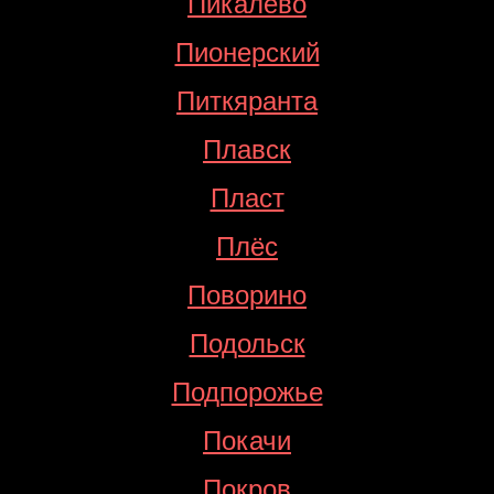
Пикалёво
Пионерский
Питкяранта
Плавск
Пласт
Плёс
Поворино
Подольск
Подпорожье
Покачи
Покров