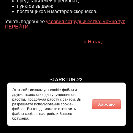
представителей в регионах;
пунктов выдачи;
поставщиков и мастеров-скорняков.
Узнать подробнее
условия сотрудничества: можно тут
ПЕРЕЙТИ
« Назад
© ARKTUR-22
Этот сайт использует cookie-файлы и
другие технологии для улучшения его
работы. Продолжая работу с сайтом, Вы
Хорошо
разрешаете использование cookie-
файлов. Вы всегда можете отключить
файлы cookie в настройках Вашего
браузера.