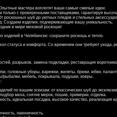
 Опытные мастера воплотят ваши самые смелые идеи.
м только с проверенными поставщиками, гарантируя высоч
От роскошных шуб до уютных пледов и стильных аксессуаро
: Создаем изделия, подчеркивающие вашу уникальность.
дник в мире меховой роскоши!
 изделий в Челябинске: сохраните роскошь и тепло.
ол статуса и комфорта. Со временем они требуют ухода, 
стей, разрывов, замена подкладки, реставрация воротнико
ки, головные уборы, варежки, жилеты, брюки, юбки, палант
ы/рыбалки, мебель, покрывала, подушки, ковры.
:
делий по вашим эскизам: от классических шуб до эксклюзи
подбор меха, снятие мерок, пошив, примерки, отделка.
ость, идеальная посадка, высокое качество, реализация и
ичность, лаконичность.