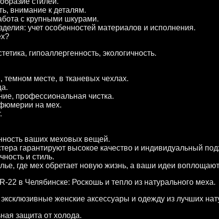
образие стилей.
ть, внимание к деталям.
абота с крупными шкурами.
делия: учет особенностей материалов и исполнения.
ех?
стетика, гипоаллергенность, экологичность.
 темном месте, в тканевых чехлах.
ца.
ние, профессиональная чистка.
рфюмерии на мех.
.
енность ваших меховых вещей.
ера гарантируют высокое качество и индивидуальный под
чность и стиль.
ье, где мех обретает новую жизнь, а ваши идеи воплощаю
22 в Челябинске: Роскошь и тепло из натурального меха.
эксклюзивные женские аксессуары и одежду из лучших нат
ная защита от холода.