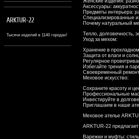
Женские изделия: разно
Аксессуары: аккуратнос
Предметы интерьера: р
Специализированные из
ARKTUR-22
Почему натуральный м
Тепло, долговечность, э
Тысячи изделий в 1140 городах!
Уход за мехом:
Хранение в прохладном,
Защита от влаги и солн
Регулярное проветрива
Избегайте трения и па
Своевременный ремонт
Меховое искусство:
Сохраните красоту и ц
Профессиональные маст
Инвестируйте в долгове
Приглашаем в наше ател
Меховое ателье ARKTUR-
ARKTUR-22 предлагает 
Варежки и муфты: стиль