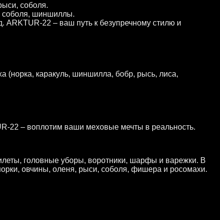
рыси, соболя.
и, соболя, шиншиллы.
. ARKTUR-22 – ваш путь к безупречному стилю и
а (норка, каракуль, шиншилла, бобр, рысь, лиса,
R-22 – воплотим ваши меховые мечты в реальность.
леты, головные уборы, воротники, шарфы и варежки. В
норки, овчины, оленя, рыси, соболя, фишера и росомахи.