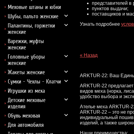
представителей в 
Меховые штаны и юбки
пунктов выдачи;
поставщиков и мас
Шубы, пальто женские
Узнать подробнее
услов
Палантины, горжетки
женские
Варежки, муфты
женские
« Назад
Головные уборы
женские
Жакеты женские
ARKTUR-22: Ваш Едины
Сумки - Чехлы - Клатчи
ARKTUR-22 предлагает ш
Игрушки из меха
видов меха (норка, лис
удобство выбора и экс
Детские меховые
изделия
Ателье меха ARKTUR-22 
ARKTUR-22 – это не про
Обувь меховая
индивидуальный пошив ш
изделий, а также широк
Для автомобиля
Наши преимущества: