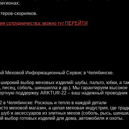
регионах;
теров-скорняков.
ия сотрудничества: можно тут ПЕРЕЙТИ
й Меховой Информационный Сервис в Челябинске.
ирокий выбор меховых изделий: шубы, пальто, юбки, а так
а, песец, соболь, шиншилла и др.). Мы гарантируем высокое
пертную поддержку. ARKTUR-22 – ваш надежный проводник в
в Челябинске: Роскошь и тепло в каждой детали
сто меховой магазин, а целая меховая индустрия, где тра
уб и аксессуаров из элитных мехов (соболь, рысь, шиншилл
ий выбор готовых изделий для дома, автомобиля и охоты.