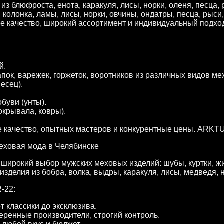
з блюфроста, енота, каракуля, лисы, норки, оленя, песца, 
, колонка, ламы, лисы, норки, овчины, ондатры, песца, рыс
е качество, широкий ассортимент и индивидуальный подход
й.
пок, варежек, горжеток, воротников из различных видов мех
песец).
буви (унты).
окрывала, ковры).
 качество, опытных мастеров и конкурентные цены. ARKTU
ховая мода в Челябинске
широкий выбор мужских меховых изделий: шубы, куртки, жи
изделия из бобра, волка, выдры, каракуля, лисы, медведя, 
-22:
т классики до эксклюзива.
еренные производители, строгий контроль.