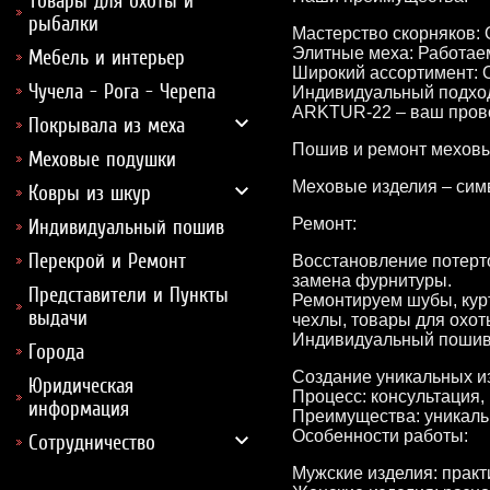
Товары для охоты и
рыбалки
Мастерство скорняков:
Элитные меха: Работае
Мебель и интерьер
Широкий ассортимент: 
Чучела - Рога - Черепа
Индивидуальный подход
ARKTUR-22 – ваш прово
Покрывала из меха
Пошив и ремонт меховых
Меховые подушки
Меховые изделия – симв
Ковры из шкур
Ремонт:
Индивидуальный пошив
Перекрой и Ремонт
Восстановление потерто
замена фурнитуры.
Представители и Пункты
Ремонтируем шубы, курт
выдачи
чехлы, товары для охот
Индивидуальный пошив
Города
Создание уникальных из
Юридическая
Процесс: консультация, 
информация
Преимущества: уникальн
Особенности работы:
Сотрудничество
Мужские изделия: практ