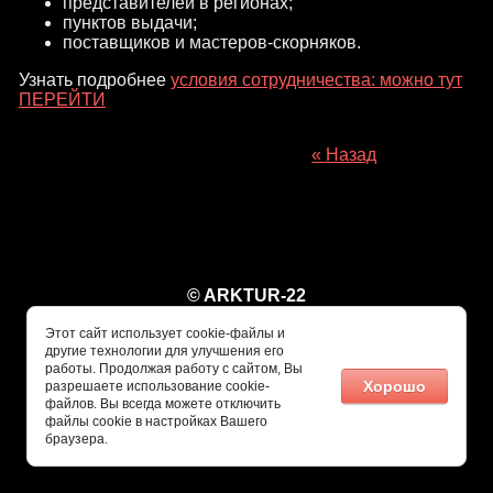
представителей в регионах;
пунктов выдачи;
поставщиков и мастеров-скорняков.
Узнать подробнее
условия сотрудничества: можно тут
ПЕРЕЙТИ
« Назад
© ARKTUR-22
Этот сайт использует cookie-файлы и
другие технологии для улучшения его
работы. Продолжая работу с сайтом, Вы
Хорошо
разрешаете использование cookie-
файлов. Вы всегда можете отключить
файлы cookie в настройках Вашего
браузера.